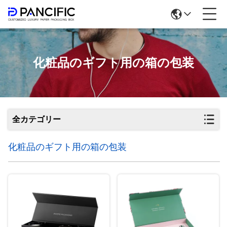
化粧品のギフト用の箱の包装
全カテゴリー
化粧品のギフト用の箱の包装