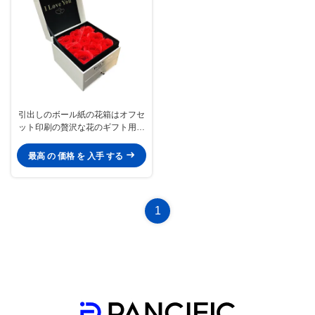
引出しのボール紙の花箱はオフセ
ット印刷の贅沢な花のギフト用の
箱を
最高 の 価格 を 入手 する
1