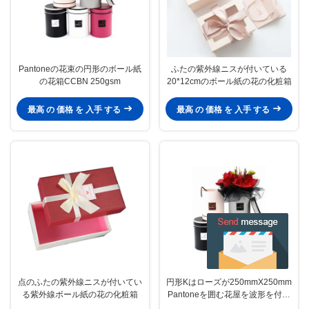
Pantoneの花束の円形のボール紙
ふたの紫外線ニスが付いている
の花箱CCBN 250gsm
20*12cmのボール紙の花の化粧箱
最高 の 価格 を 入手 する
最高 の 価格 を 入手 する
点のふたの紫外線ニスが付いてい
円形Kはローズが250mmX250mm
る紫外線ボール紙の花の化粧箱
Pantoneを囲む花屋を波形を付け
た