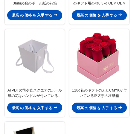
3mmの窓のボール紙の花箱
のギフト用の箱0.3kg OEM ODM
最高 の 価格 を 入手 する
最高 の 価格 を 入手 する
AI PDFの司令官スクエアのボール
128g花のギフトのふたCMYKが付
紙の花はハンドルが付いているエ
いている正方形の板紙箱
ヴァの挿入物を囲む
最高 の 価格 を 入手 する
最高 の 価格 を 入手 する