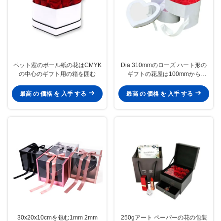
ペット窓のボール紙の花はCMYK
Dia 310mmのローズ ハート形の
の中心のギフト用の箱を囲む
ギフトの花屋は100mmから
300mmを囲む
最高 の 価格 を 入手 する
最高 の 価格 を 入手 する
30x20x10cmを包む1mm 2mm
250gアート ペーパーの花の包装