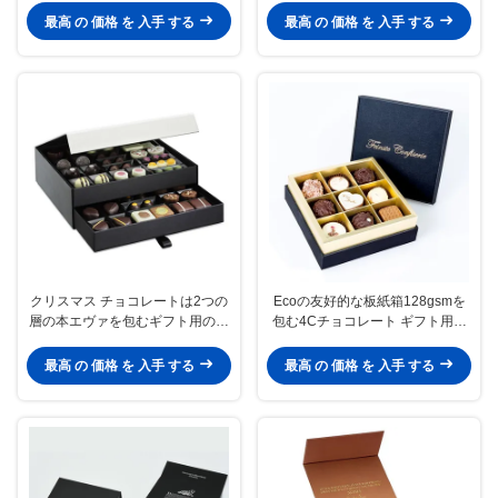
最高 の 価格 を 入手 する
最高 の 価格 を 入手 する
クリスマス チョコレートは2つの
Ecoの友好的な板紙箱128gsmを
層の本エヴァを包むギフト用の箱
包む4Cチョコレート ギフト用の
を挿入する形づけた
箱
最高 の 価格 を 入手 する
最高 の 価格 を 入手 する