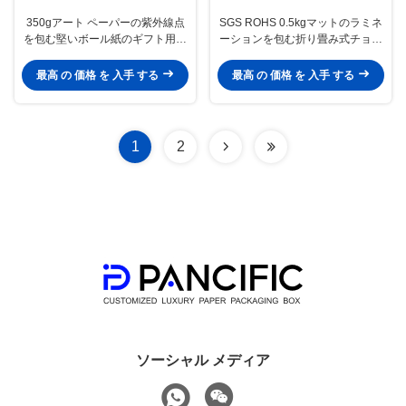
350gアート ペーパーの紫外線点
SGS ROHS 0.5kgマットのラミネ
を包む堅いボール紙のギフト用の
ーションを包む折り畳み式チョコ
箱 チョコレート トラッフル
レート ギフト用の箱
最高 の 価格 を 入手 する
最高 の 価格 を 入手 する
1
2
ソーシャル メディア