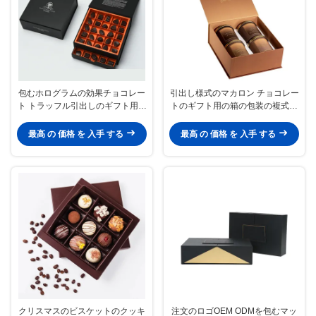
包むホログラムの効果チョコレー
引出し様式のマカロン チョコレー
ト トラッフル引出しのギフト用の
トのギフト用の箱の包装の複式ア
箱OEM ODMを滑らせる
パートのペーパー
最高 の 価格 を 入手 する
最高 の 価格 を 入手 する
クリスマスのビスケットのクッキ
注文のロゴOEM ODMを包むマッ