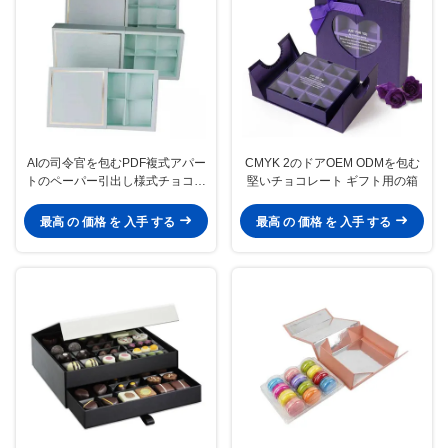
AIの司令官を包むPDF複式アパー
CMYK 2のドアOEM ODMを包む
トのペーパー引出し様式チョコレ
堅いチョコレート ギフト用の箱
ート ギフト用の箱
最高 の 価格 を 入手 する
最高 の 価格 を 入手 する