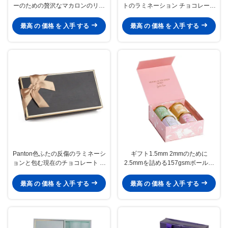
ーのための贅沢なマカロンのリボ
トのラミネーション チョコレート
ンの堅いボール紙のギフト用の箱
ギフト用の箱
最高 の 価格 を 入手 する
最高 の 価格 を 入手 する
Panton色ふたの反傷のラミネーシ
ギフト1.5mm 2mmのために
ョンと包む現在のチョコレート ギ
2.5mmを詰める157gsmボール紙
フト用の箱
チョコレート
最高 の 価格 を 入手 する
最高 の 価格 を 入手 する