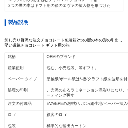
2つの層の本はギフト用の箱のエヴァの挿入物を形づけた
製品説明
卸し売り贅沢な注文チョコレート包装箱2つの層の本の形の引出し
堅い磁気チョコレート ギフト用の箱
銘柄
OEMのブランド
産業使用
包む、小売包装、等ギフト。
ペーパー タイプ
塗被紙/ボール紙は/-板/クラフト紙を波形を
処理の印刷
、光沢のあるラミネーション浮彫りになり、
ーティング押す
注文の付属品
EVA/EPEの泡/枕/リボン/絹生地/ペーパー挿入物との
ロゴ
顧客のロゴ
包装
標準的な輸出カートン