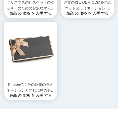
クリスマスのビスケットのク
注文のロゴOEM ODMを包む
ッキーのための贅沢なマカロ
マットのラミネーション チ
最高 の 価格 を 入手 する
最高 の 価格 を 入手 する
ンのリボンの堅いボール紙の
ョコレート ギフト用の箱
ギフト用の箱
Panton色ふたの反傷のラミ
ネーションと包む現在のチョ
最高 の 価格 を 入手 する
コレート ギフト用の箱