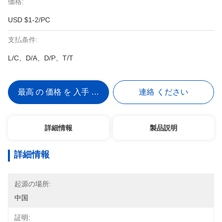
価格:
USD $1-2/PC
支払条件:
L/C、D/A、D/P、T/T
最高 の 価格 を 入手 する
連絡 ください
詳細情報
製品説明
詳細情報
起源の場所:
中国
証明: