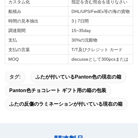
カスタム化
指定を含む照会を送りなさい
船積み
DHL/UPS/FedEx等の海の貨物
時間の見本抽出
3 | 7日間
調達期間
15~35day
支払
30%の沈殿物
支払の言葉
T/T及びクレジット カード
MOQ
discusseとして300pcsまたは
タグ:
ふたが付いているPanton色の現在の箱
Panton色チョコレート ギフト用の箱の包装
ふたの反傷のラミネーションが付いている現在の箱