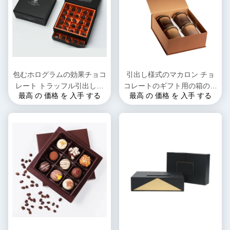
包むホログラムの効果チョコ
引出し様式のマカロン チョ
レート トラッフル引出しの
コレートのギフト用の箱の包
最高 の 価格 を 入手 する
最高 の 価格 を 入手 する
ギフト用の箱OEM ODMを滑
装の複式アパートのペーパー
らせる