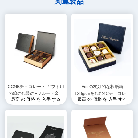
関連製品
CCNBチョコレート ギフト用
Ecoの友好的な板紙箱
の箱の包装のFフルート金ホ
128gsmを包む4Cチョコレー
最高 の 価格 を 入手 する
最高 の 価格 を 入手 する
イルのギフト用の箱
ト ギフト用の箱