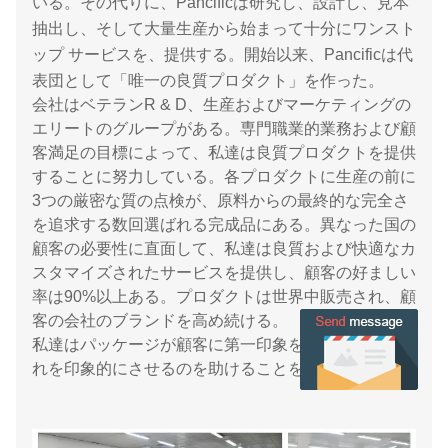
いる。その代りに、Pancificは研究し、設計し、見本
抽出し、そして大量生産から始まって十分にワンスト
ップ サービスを、提供する。開始以来、Pancificは代
表団として「唯一の良質プロダクト」を作った。
会社はベテランR & D、生産およびマーケティングの
エリートのグループがある。専門職業的業務および顧
客満足の目標によって、私達は良質プロダクトを提供
することに努力している。各プロダクトに生産の前に
3つの厳密な質の点検が、原料からの最終的な完全さ
を追求する数回選ばれる完成品にある。異なった国の
顧客の必要性に直面して、私達は良質および快適なカ
スタマイズされたサービスを提供し、顧客の好ましい
率は90%以上ある。プロダクトは世界中販売され、顧
客の会社のブランドを高め続ける。
私達はパッケージが顧客に第一印象を与え、私達がそ
れを印象的にさせるのを助けることを信じる。