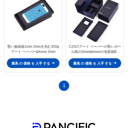
堅い板紙箱1mm 2mmを包む350g
C2Sのアート ペーパーの堅いボー
アート ペーパーIphone 3mm
ル紙のSmartphoneの包装箱B9
W9は波形を付けた
最高 の 価格 を 入手 する
最高 の 価格 を 入手 する
1