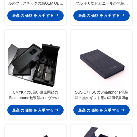
ルのプラスチックの箱OEM ODM
ブル ポリ塩化ビニールの包装箱
を包む5.5インチの移動式付属品
14g 16g
最高 の 価格 を 入手 する
最高 の 価格 を 入手 する
CMYK 4の6黒い磁気閉鎖の
SGS G7 FSCのSmartphone包装
Smartphone包装箱のエヴァの挿
箱の黒のギフト用の箱磁気0.3kg
入物
最高 の 価格 を 入手 する
最高 の 価格 を 入手 する