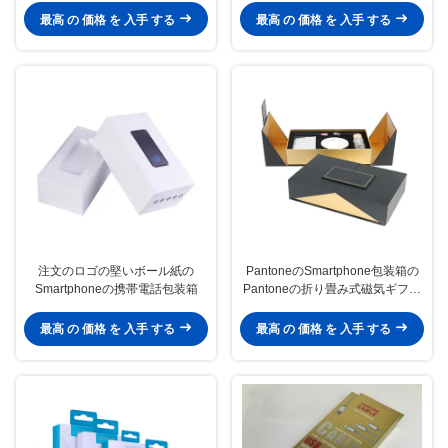
最高 の 価格 を 入手 する
最高 の 価格 を 入手 する
注文のロゴの堅いボール紙の
PantoneのSmartphone包装箱の
Smartphoneの携帯電話包装箱
Pantoneの折り畳み式磁気ギフト
用の箱
最高 の 価格 を 入手 する
最高 の 価格 を 入手 する