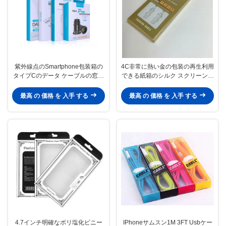
紫外線点のSmartphone包装箱の
4C非常に熱い金の包装の再生利用
タイプCのデータ ケーブルの窓の
できる紙箱のシルク スクリーン印
紙箱
刷をデータ ケーブル
最高 の 価格 を 入手 する
最高 の 価格 を 入手 する
4.7インチ明確なポリ塩化ビニー
IPhoneサムスン1M 3FT Usbケー