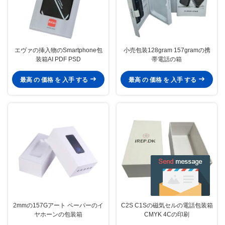
エヴァの挿入物のSmartphone包
小売包装128gram 157gramの携
装箱AI PDF PSD
帯電話の箱
最高 の 価格 を 入手 する
最高 の 価格 を 入手 する
2mmの157Gアート ペーパーのイ
C2S C1Sの磁気セルの電話包装箱
ヤホーンの包装箱
CMYK 4Cの印刷