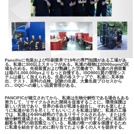
Pancificに包装および印刷業界で19年の専門知識がある工場があ
る。私達に300以上スタッフがある。私達の植物は20000sqmの区
域を占める。先発装置および熟練した労働者で、私達の月例容量
は箱の1,000,000psよりもっと自慢する。ISO9001質の管理シス
テムは厳しく加えられる。生産の各ステップで、私達に-見本抽
出、テスト、原料の点検、試験の生産、大量生産プロセスから
の… OQCへの厳しい品質管理がある。
PANCIFICが確立されてから、私達は生物分解性である場合もある
努力して、リサイクルされた開発を促進することに。環境保護は
新しい方法であり、世界の各自が私達を結合し、それを楽しむよ
うに私達が全力を尽くしてもいいことを私達は望む。私達の工場
では、私達は今99%材料のであるリサイクルされるか、または生
物分解性達成される。私達はまた包装箱を許可するために私達の
顧客を専門の助言際立っている、私達の唯一の家を保護するため
に私達を結合するために割り当てたより多くの人々を提供する。