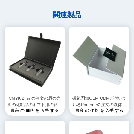
関連製品
CMYK 2mmの注文の唇の光
磁気閉鎖OEM ODMが付いて
沢の化粧品のギフト用の箱の
いるPantoneの注文の液体の
最高 の 価格 を 入手 する
最高 の 価格 を 入手 する
包装のまめ中
口紅の包装の紙箱