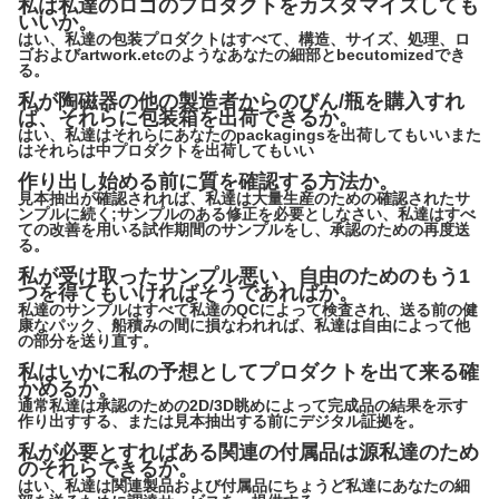
私は私達のロゴのプロダクトをカスタマイズしても
いいか。
はい、私達の包装プロダクトはすべて、構造、サイズ、処理、ロ
ゴおよびartwork.etcのようなあなたの細部とbecutomizedでき
る。
私が陶磁器の他の製造者からのびん/瓶を購入すれ
ば、それらに包装箱を出荷できるか。
はい、私達はそれらにあなたのpackagingsを出荷してもいいまた
はそれらは中プロダクトを出荷してもいい
作り出し始める前に質を確認する方法か。
見本抽出が確認されれば、私達は大量生産のための確認されたサ
ンプルに続く;サンプルのある修正を必要としなさい、私達はすべ
ての改善を用いる試作期間のサンプルをし、承認のための再度送
る。
私が受け取ったサンプル悪い、自由のためのもう1
つを得てもいければそうであればか。
私達のサンプルはすべて私達のQCによって検査され、送る前の健
康なパック、船積みの間に損なわれれば、私達は自由によって他
の部分を送り直す。
私はいかに私の予想としてプロダクトを出て来る確
かめるか。
通常私達は承認のための2D/3D眺めによって完成品の結果を示す
作り出すする、または見本抽出する前にデジタル証拠を。
私が必要とすればある関連の付属品は源私達のため
のそれらできるか。
はい、私達は関連製品および付属品にちょうど私達にあなたの細