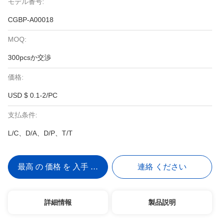
モデル番号:
CGBP-A00018
MOQ:
300pcsか交渉
価格:
USD $ 0.1-2/PC
支払条件:
L/C、D/A、D/P、T/T
最高 の 価格 を 入手 する
連絡 ください
詳細情報
製品説明