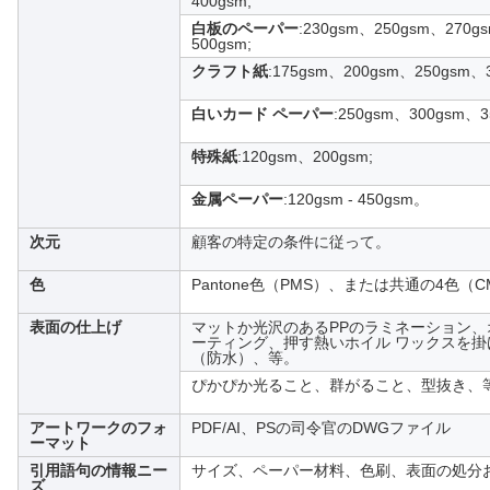
400gsm;
白板のペーパー
:230gsm、250gsm、270g
500gsm;
クラフト紙
:175gsm、200gsm、250gsm、
白いカード ペーパー
:250gsm、300gsm、3
特殊紙
:120gsm、200gsm;
金属ペーパー
:120gsm - 450gsm。
次元
顧客の特定の条件に従って。
色
Pantone色（PMS）、または共通の4色（C
表面の仕上げ
マットか光沢のあるPPのラミネーション
ーティング、押す熱いホイル ワックスを掛ける
（防水）、等。
ぴかぴか光ること、群がること、型抜き、
アートワークのフォ
PDF/AI、PSの司令官のDWGファイル
ーマット
引用語句の情報ニー
サイズ、ペーパー材料、色刷、表面の処分
ズ