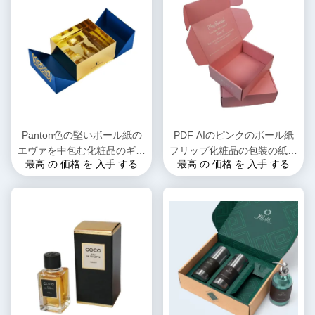
Panton色の堅いボール紙の
PDF AIのピンクのボール紙
エヴァを中包む化粧品のギフ
フリップ化粧品の包装の紙箱
最高 の 価格 を 入手 する
最高 の 価格 を 入手 する
ト用の箱
の水様のコーティング