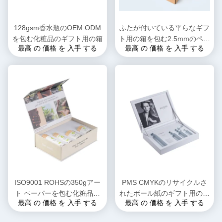
128gsm香水瓶のOEM ODM
ふたが付いている平らなギフ
を包む化粧品のギフト用の箱
ト用の箱を包む2.5mmのペー
最高 の 価格 を 入手 する
最高 の 価格 を 入手 する
パー香水はニスをかけること
に水をまく
ISO9001 ROHSの350gアー
PMS CMYKのリサイクルさ
ト ペーパーを包む化粧品の
れたボール紙のギフト用の箱
最高 の 価格 を 入手 する
最高 の 価格 を 入手 する
ギフト用の箱はリサイクルし
PSの司令官を包むDWG注文
た
のスキン ケア