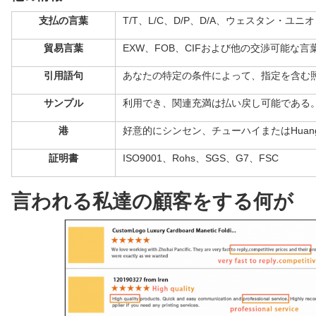
支払の言葉
T/T、L/C、D/P、D/A、ウェスタン・ユニオン;
貿易言葉
EXW、FOB、CIFおよび他の交渉可能な言
引用語句
あなたの特定の条件によって、
指定を含む
サンプル
利用でき、関連充満は払い戻し可能である
港
好意的にシンセン、チューハイまたはHuang
証明書
ISO9001、Rohs、SGS、G7、FSC
言われる私達の顧客をする何が