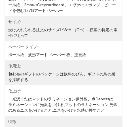
ール紙、2mmのgreycardboard、エヴァのスポンジ、ビロー
ドを包む157Gアート ペーパー
サイズ:
受け入れられる注文のサイズL*W*H （cm）--顧客の特定の条
件に従って
ペーパー タイプ:
ボール紙、波形アート ペーパー-板、塗被紙
使用法:
包む布のギフトのパッケージは飲料のびん、ギフトの鳥の巣
を採取する
仕上げ:
、光沢またはマットのラミネーション紫外線、点Debossは、
ラミネーションに光沢をつける;マットのラミネーション;光沢
のあるニスをかけること;ニスをかける水熱い押すこと
特徴: