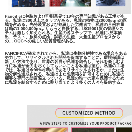
Pancificに包装および印刷業界で19年の専門知識がある工場があ
る。私達に300以上スタッフがある。私達の植物は20000sqmの区
域を占める。先発装置および熟練した労働者で、私達の月例容量
は箱の1,000,000psよりもっと自慢する。ISO9001質の管理シス
テムは厳しく加えられる。生産の各ステップで、私達に-見本抽
出、テスト、原料の点検、試験の生産、大量生産プロセスから
の… OQCへの厳しい品質管理がある。
PANCIFICが確立されてから、私達は生物分解性である場合もある
努力して、リサイクルされた開発を促進することに。環境保護は
新しい方法であり、世界の各自が私達を結合し、それを楽しむよ
うに私達が全力を尽くしてもいいことを私達は望む。私達の工場
では、私達は今99%材料のであるリサイクルされるか、または生
物分解性達成される。私達はまた包装箱を許可するために私達の
顧客を専門の助言際立っている、私達の唯一の家を保護するため
に私達を結合するために割り当てたより多くの人々を提供する。