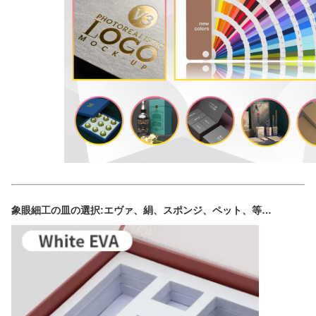
象眼細工の皿の選択:エヴァ、絹、スポンジ、ペット、等…