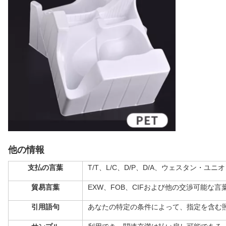
他の情報
支払の言葉
T/T、L/C、D/P、D/A、ウェスタン・ユニオン;
貿易言葉
EXW、FOB、CIFおよび他の交渉可能な言
引用語句
あなたの特定の条件によって、
指定を含む