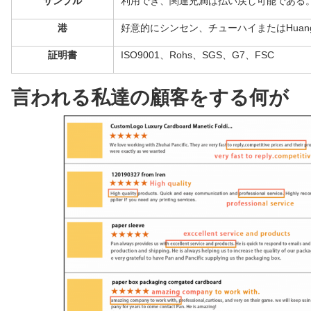
サンプル
利用でき、関連充満は払い戻し可能である
港
好意的にシンセン、チューハイまたはHuang
証明書
ISO9001、Rohs、SGS、G7、FSC
言われる私達の顧客をする何が