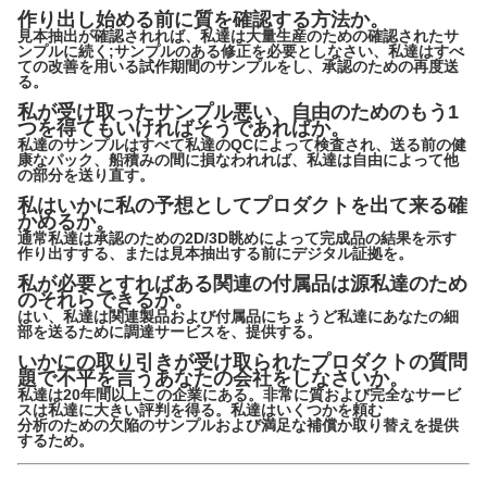
作り出し始める前に質を確認する方法か。
見本抽出が確認されれば、私達は大量生産のための確認されたサ
ンプルに続く;サンプルのある修正を必要としなさい、私達はすべ
ての改善を用いる試作期間のサンプルをし、承認のための再度送
る。
私が受け取ったサンプル悪い、自由のためのもう1
つを得てもいければそうであればか。
私達のサンプルはすべて私達のQCによって検査され、送る前の健
康なパック、船積みの間に損なわれれば、私達は自由によって他
の部分を送り直す。
私はいかに私の予想としてプロダクトを出て来る確
かめるか。
通常私達は承認のための2D/3D眺めによって完成品の結果を示す
作り出すする、または見本抽出する前にデジタル証拠を。
私が必要とすればある関連の付属品は源私達のため
のそれらできるか。
はい、私達は関連製品および付属品にちょうど私達にあなたの細
部を送るために調達サービスを、提供する。
いかにの取り引きが受け取られたプロダクトの質問
題で不平を言うあなたの会社をしなさいか。
私達は20年間以上この企業にある。非常に質および完全なサービ
スは私達に大きい評判を得る。私達はいくつかを頼む
分析のための欠陥のサンプルおよび満足な補償か取り替えを提供
するため。