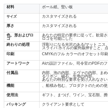
材料
ボール紙、堅い板
カスタマイズされる
サイズ
厚さ
カスタマイズされる
色、形およびロ
あなたの特定の要求に従って。歓迎さ
ゴ
ロゴを可能にした
終わりの処理
浮彫りになる光沢のある/マット ニス
スライバ ホイルの紫外線押すこと、
印刷
CMYKのフル カラーのオフセット印刷、
アートワーク
AIの設計ファイル、司令官のPDFの
付属品
内部、泡の内部、エヴァの内部、まめ
るリボン、磁石、生地の内部。
あなたの特別な要求を受け入れなさい
機能
、船積み包む、プロダクトのための使
使用法
ギフト、まつげ、ワイン、宝石類、携
パッキング
クライアント要求として