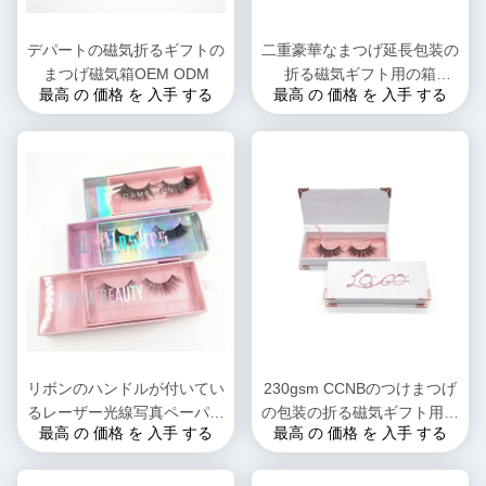
デパートの磁気折るギフトの
二重豪華なまつげ延長包装の
まつげ磁気箱OEM ODM
折る磁気ギフト用の箱
最高 の 価格 を 入手 する
最高 の 価格 を 入手 する
35*35*35cm
リボンのハンドルが付いてい
230gsm CCNBのつけまつげ
るレーザー光線写真ペーパー
の包装の折る磁気ギフト用の
最高 の 価格 を 入手 する
最高 の 価格 を 入手 する
フリップ上のまつげの磁気箱
箱K9Kは波形を付けた