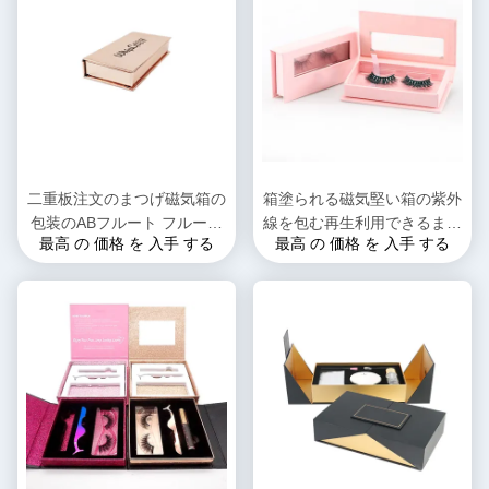
二重板注文のまつげ磁気箱の
箱塗られる磁気堅い箱の紫外
包装のABフルート フルート
線を包む再生利用できるまつ
最高 の 価格 を 入手 する
最高 の 価格 を 入手 する
であるため
げ延長