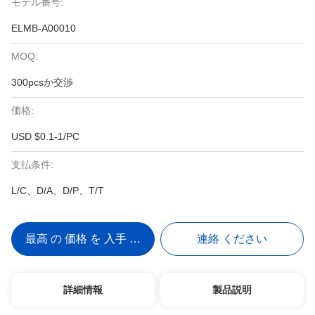
モデル番号:
ELMB-A00010
MOQ:
300pcsか交渉
価格:
USD $0.1-1/PC
支払条件:
L/C、D/A、D/P、T/T
最高 の 価格 を 入手 する
連絡 ください
詳細情報
製品説明