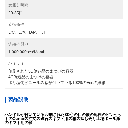
受渡し時間:
20-35日
支払条件:
L/C、D/A、D/P、T/T
供給の能力:
1,000,000pcs/month
ハイライト:
印刷された3D偽造品のまつげの容器
, 
4C偽造品のまつげの容器
, 
ポリ塩化ビニールの窓が付いている100%のEcoの紙箱
製品説明
ハンドルが付いている印刷された3D心の目の鞭の範囲のピンセッ
トのCurlerの注文の磁石のギフト用の箱の卸し売り工場ボール紙
のギフト用の箱