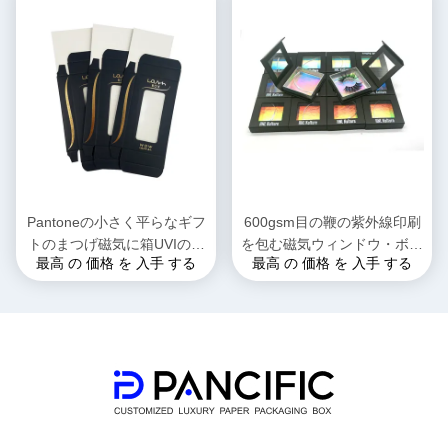
Pantoneの小さく平らなギフ
600gsm目の鞭の紫外線印刷
トのまつげ磁気に箱UVIの熱
を包む磁気ウィンドウ・ボッ
最高 の 価格 を 入手 する
最高 の 価格 を 入手 する
い押すこと
クス