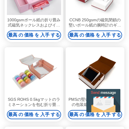
1000gsmボール紙の折り畳み
CCNB 250gsmの磁気閉鎖の
式磁気ネックレスおよびイヤ
堅いボール紙の腕時計のギフ
リングのギフト用の箱SGS
ト用の箱A3 A9は波形を付け
最高 の 価格 を 入手 する
最高 の 価格 を 入手 する
ROHS
た
SGS ROHS 0.5kgマットのラ
PMSの堅い磁気哨舎のギフト
ミネーションを包む折り畳み
の包装箱128gsm 157gsm
式チョコレート ギフト用の箱
190gsm
最高 の 価格 を 入手 する
最高 の 価格 を 入手 する