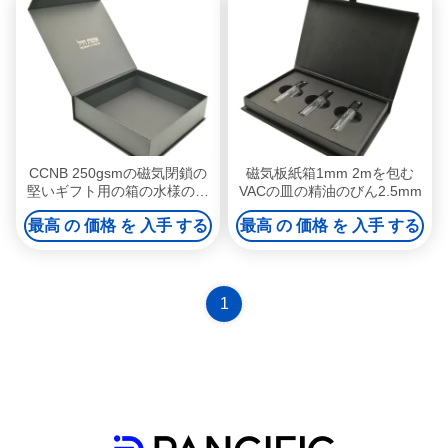
CCNB 250gsmの磁気閉鎖の
磁気板紙箱1mm 2mを包む
堅いギフト用の箱の水様のコ
VACの皿の精油のびん2.5mm
ーティング
最高 の 価格 を 入手 する
最高 の 価格 を 入手 する
1